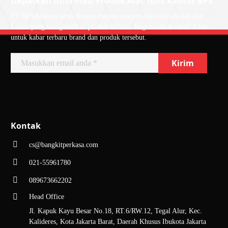
Dapatkan Informasi Produk Alat Tulis Kantor BPS
PT BPS bekerja sama dengan macam-macam alat tulis sekolah dan
kantor yang menghasilkan produk terbaik. Registrasikan email Anda
untuk kabar terbaru brand dan produk tersebut.
Kontak
cs@bangkitperkasa.com
021-55961780
089673662202
Head Office
Jl. Kapuk Kayu Besar No.18, RT.6/RW.12, Tegal Alur, Kec.
Kalideres, Kota Jakarta Barat, Daerah Khusus Ibukota Jakarta