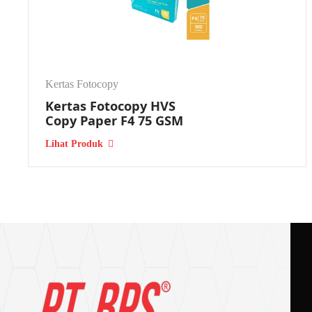
Pengiriman produk dilakukan segera dengan armada tepercaya u
Harga Grosir
Kertas Fotocopy
Dengan harga grosir yang kompetitif, kami selalu jadi rujukan 
Kertas Fotocopy HVS
Copy Paper F4 75 GSM
Respon Cepat
Lihat Produk
Kami selalu utamakan kepuasan pelanggan dengan layanan yang 
Tersedia Gudang Offline yang Dapat
Jangan takut kehabisan, kami selalu menjaga ketersediaan stok 
Keunggulan Kertas HVS SiDu F4
SiDu F4 banyak digunakan di berbagai industri dan institusi. Ini 