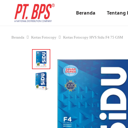
Beranda
Tentang
Beranda
Kertas Fotocopy
Kertas Fotocopy HVS Sidu F4 75 GSM