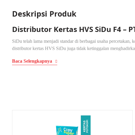
Deskripsi Produk
Distributor Kertas HVS SiDu F4 – 
SiDu telah lama menjadi standar di berbagai usaha percetakan, k
distributor kertas HVS SiDu juga tidak ketinggalan menghadirka
Baca Selengkapnya
Keunggulan Grosir Kertas HVS SiD
Dibandingkan distributor ATK lainnya, Bangkit Perkasa Sukses
pemenuhan kebutuhan ATK.
Barang Asli dan Berkualitas
Sebagai distributor resmi, kami hanya menyediakan produk origin
Pengiriman Aman dan Cepat