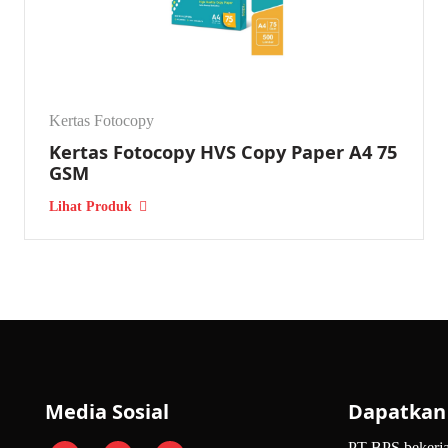
ntuk mendukung barang tiba sesuai jadwal.
Kertas Fotocopy
pertama pelanggan yang mencari distributor kertas HVS yang terjangkau
Kertas Fotocopy HVS Copy Paper A4 75
GSM
Lihat Produk
selalu siap sedia dan cepat memberikan respon.
 Dikunjungi
yang bisa Anda pastikan sendiri di gudang kami.
Media Sosial
Dapatkan 
tak lepas dari berbagai keunggulannya berikut ini.
PT BPS bekerja