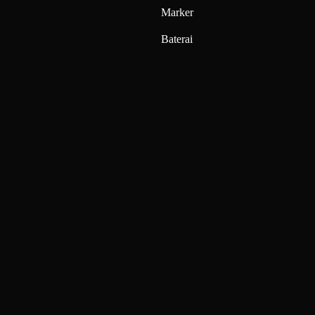
Marker
Baterai
SiDu
dan