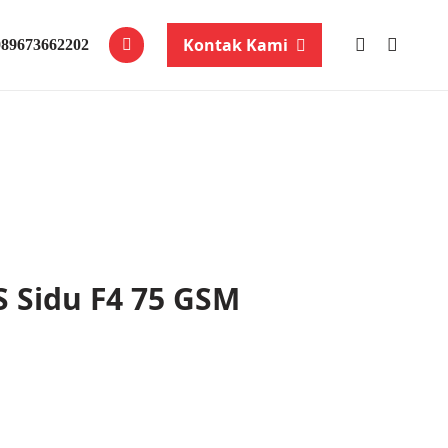
Kontak Kami
089673662202
S Sidu F4 75 GSM