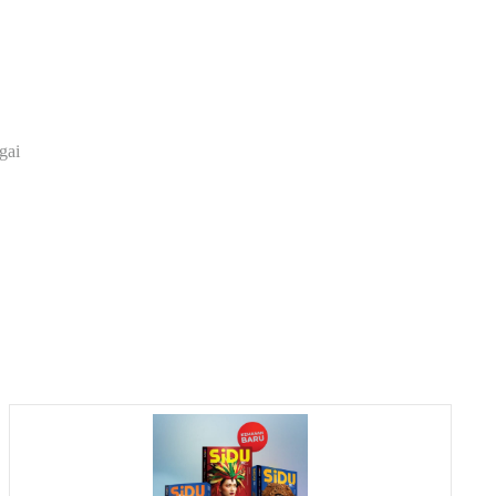
gai
a