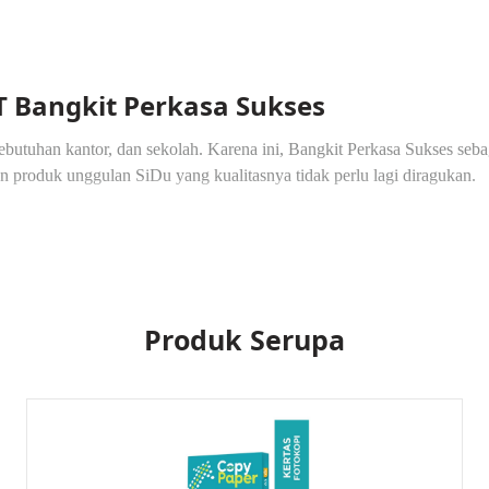
PT Bangkit Perkasa Sukses
ebutuhan kantor, dan sekolah. Karena ini, Bangkit Perkasa Sukses seba
n produk unggulan SiDu yang kualitasnya tidak perlu lagi diragukan.
u F4 di PT Bangkit Perkasa Sukses
 memiliki banyak keunggulan yang membuatnya selalu jadi tujuan utam
Produk Serupa
al dengan kualitas terjamin.