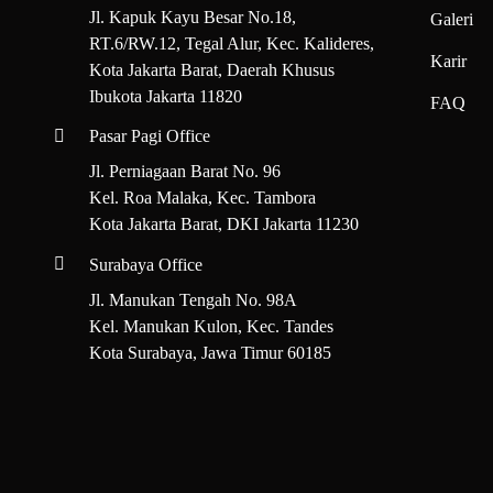
Jl. Kapuk Kayu Besar No.18,
Galeri
si PEFC
RT.6/RW.12, Tegal Alur, Kec. Kalideres,
Karir
Kota Jakarta Barat, Daerah Khusus
gan menggunakan bahan baku ramah lingkungan dan lolos uji sertifikasi
Ibukota Jakarta 11820
FAQ
on.
Pasar Pagi Office
Jl. Perniagaan Barat No. 96
 di Distributor Alat Tulis Bangkit
Kel. Roa Malaka, Kec. Tambora
Kota Jakarta Barat, DKI Jakarta 11230
 Bidang Apa?
Surabaya Office
Jl. Manukan Tengah No. 98A
 di bidang distribusi ATK, khususnya sebagai distributor kertas HVS 
Kel. Manukan Kulon, Kec. Tandes
ra, Kenko, dan brand lainnya.
Kota Surabaya, Jawa Timur 60185
oduk?
n dengan ketentuan yang berbeda untuk setiap jenis produk. Syarat 