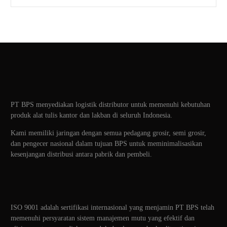
PT BPS menyediakan logistik distributor untuk memenuhi kebutuhan
produk alat tulis kantor dan lakban di seluruh Indonesia.
Kami memiliki jaringan dengan semua pedagang grosir, semi grosir,
dan pengecer nasional dalam tujuan BPS untuk meminimalisasikan
kesenjangan distribusi antara pabrik dan pembeli.
ISO 9001 adalah sertifikasi internasional yang menjamin PT BPS telah
memenuhi persyaratan sistem manajemen mutu yang efektif dan