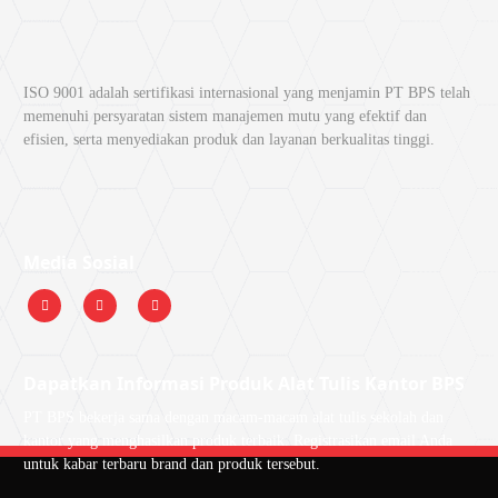
ISO 9001 adalah sertifikasi internasional yang menjamin PT BPS telah
memenuhi persyaratan sistem manajemen mutu yang efektif dan
efisien, serta menyediakan produk dan layanan berkualitas tinggi.
Media Sosial
Dapatkan Informasi Produk Alat Tulis Kantor BPS
PT BPS bekerja sama dengan macam-macam alat tulis sekolah dan
kantor yang menghasilkan produk terbaik. Registrasikan email Anda
untuk kabar terbaru brand dan produk tersebut.