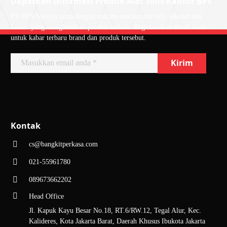
Dapatkan Informasi Produk Alat Tulis Kantor BPS
PT BPS bekerja sama dengan macam-macam alat tulis sekolah dan
kantor yang menghasilkan produk terbaik. Registrasikan email Anda
untuk kabar terbaru brand dan produk tersebut.
Kontak
cs@bangkitperkasa.com
021-55961780
089673662202
Head Office
Jl. Kapuk Kayu Besar No.18, RT.6/RW.12, Tegal Alur, Kec.
Kalideres, Kota Jakarta Barat, Daerah Khusus Ibukota Jakarta