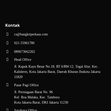
4. Ikuti Prosedur Pembelian
Admin kami juga akan memberikan panduan mengenai metode
pembayaran, estimasi pengiriman, dan panduan lainnya terkait prosedur
Kontak
pembelian.
cs@bangkitperkasa.com
Setelah mengonfirmasi pesanan dengan admin, Anda hanya perlu
mengikuti prosedur pembelian yang diberikan, dan pesanan akan segera
021-55961780
dikirimkan.
089673662202
Sebagai distributor alat tulis kantor terlengkap,
Bangkit Perkasa Sukses
Head Office
adalah partner terbaik untuk kebutuhan ATK dan grosir lakban dalam
jumlah besar.
Jl. Kapuk Kayu Besar No.18, RT.6/RW.12, Tegal Alur, Kec.
Kalideres, Kota Jakarta Barat, Daerah Khusus Ibukota Jakarta
Untuk pemesanan dan informasi lebih lanjut, kunjungi halaman
kontak
,
11820
halaman
produk
, atau baca
blog
kami sekarang!
Pasar Pagi Office
Jl. Perniagaan Barat No. 96
Kel. Roa Malaka, Kec. Tambora
Kota Jakarta Barat, DKI Jakarta 11230
Surabaya Office