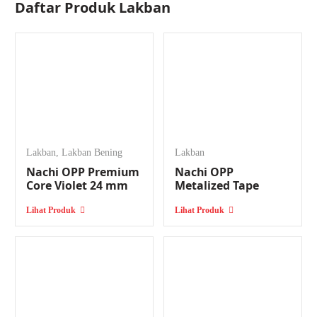
Daftar Produk
Lakban
Bagi Anda yang memiliki bisnis ATK (Alat Tulis Kantor), memilih
penyedia isolasi terbaik yang lokasinya dekat dengan lokasi usaha Anda
juga penting. Dengan membeli secara grosir dari distributor terdekat,
maka Anda bisa menghemat modal bisnis atau operasional kantor.
Ragam Merek Lakban yang
Tersedia di Bangkit Perkasa
Sukses
Lakban
,
Lakban Bening
Lakban
Bangkit Perkasa Sukses hadir untuk memenuhi kebutuhan Anda dalam
Nachi OPP Premium
Nachi OPP
penyediaan grosir lakban. Sebagai distributor ATK terpercaya, Bangkit
Core Violet 24 mm
Metalized Tape
Perkasa Sukses menyediakan berbagai merek lakban berkualitas yang
Lihat Produk
Lihat Produk
bisa Anda dapatkan dalam jumlah besar.
Mulai dari lakban biasa, lakban kain, lakban bening, lakban kertas,
lakban PVC,
double tape
,
masking tape
, hingga isolasi listrik, semua
tersedia. Berikut ini adalah beberapa pilihan merek lakban unggulan
dari kami yang bisa Anda pilih:
1. Nachi