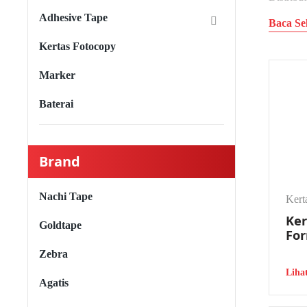
menawark
Adhesive Tape
Baca Se
Paperlin
Kertas Fotocopy
dirancan
Marker
Perkasa?
Baterai
Prod
PT Bangk
Brand
korporas
Nachi Tape
Kert
C
Ker
Goldtape
Fo
Continuo
Zebra
jenis in
laporan 
Liha
Agatis
B