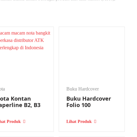
n pendidikan.
, buku hardcover, surat jalan, faktur, dan amplop, yang
h. Ingin tahu lebih lanjut produk paperline di PT Bangkit
utor ATK PT Bangkit Perkasa
gai produk Paperline yang dapat memenuhi kebutuhan bisnis,
oduk-produk Paperline yang tersedia di PT Bangkit Perkasa.
ota
Buku Hardcover
ota Kontan
Buku Hardcover
aperline B2, B3
Folio 100
gunakan untuk kebutuhan pencetakan dalam jumlah besar. Kertas
rusahaan yang membutuhkan pencetakan data masal, seperti
hat Produk
Lihat Produk