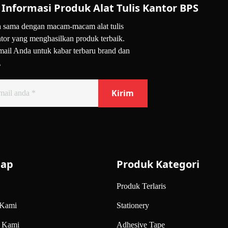
Informasi Produk Alat Tulis Kantor BPS
 sama dengan macam-macam alat tulis
anan dengan klik tombol pesan sekarang yang terdapat pada
tor yang menghasilkan produk terbaik.
mail Anda untuk kabar terbaru brand dan
.
i
roduk, harga, dan detail lainnya. Kami akan memberikan
 Anda. Mohon untuk tidak menghapus template pesan yang
map
Produk Kategori
kan dipandu oleh tim admin. Mereka akan memastikan transaksi
an.
Produk Terlaris
nuhi kebutuhan perusahaan Anda. PT Bangkit Perkasa menjadi
 Kami
Stationery
untuk melakukan pemesanan. Jangan ragu untuk pesan
produk
 Kami
Adhesive Tape