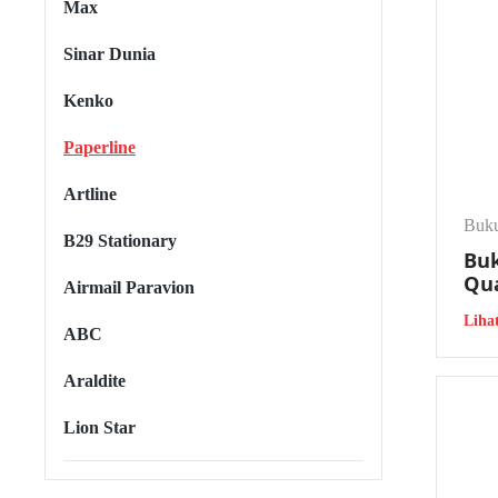
Max
Selain i
Sinar Dunia
sangat c
Kenko
S
Paperline
Surat Ja
Artline
mencatat
Buku
B29 Stationary
Bu
Dengan k
Qua
Airmail Paravion
dalam me
Liha
ABC
F
Araldite
Selain i
dan akun
Lion Star
transaks