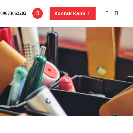
Kontak Kami
089673662202