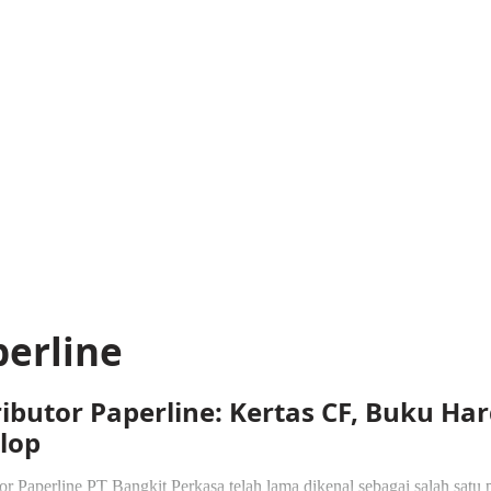
erline
ributor Paperline: Kertas CF, Buku Har
lop
tor Paperline PT Bangkit Perkasa telah lama dikenal sebagai salah satu 