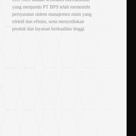
yang menjamin PT BPS telah memenuhi
persyaratan sistem manajemen mutu yang
efektif dan efisien, serta menyediakan
produk dan layanan berkualitas tinggi.