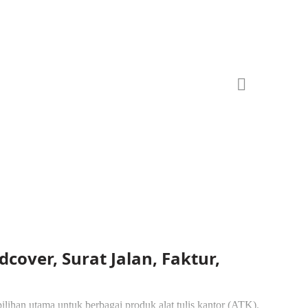
dcover, Surat Jalan, Faktur,
pilihan utama untuk berbagai produk alat tulis kantor (ATK),