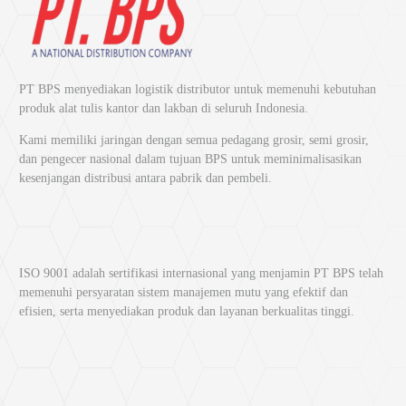
Selain itu, tape ini juga sering digunakan dalam proses pengikatan
sementara di area produksi atau pergudangan karena mudah
diaplikasikan dan dilepaskan tanpa meninggalkan banyak residu.
PT BPS menyediakan logistik distributor untuk memenuhi kebutuhan
produk alat tulis kantor dan lakban di seluruh Indonesia.
2. Mengecat dan Melindungi Permukaan
Kami memiliki jaringan dengan semua pedagang grosir, semi grosir,
Selain untuk kemasan, Nachi Tape juga bermanfaat dalam pekerjaan
dan pengecer nasional dalam tujuan BPS untuk meminimalisasikan
pengecatan. Jenis masking tape dari Nachi membantu menutupi area
kesenjangan distribusi antara pabrik dan pembeli.
yang tidak ingin terkena cat, sehingga hasil pengecatan lebih rapi dan
presisi.
Lapisan perekatnya dirancang agar tidak merusak permukaan saat
dilepas, menjadikannya ideal untuk digunakan di dinding, logam,
maupun kayu. Fungsinya ini membuat Nachi Tape banyak digunakan di
ISO 9001 adalah sertifikasi internasional yang menjamin PT BPS telah
industri otomotif, konstruksi, hingga dekorasi interior.
memenuhi persyaratan sistem manajemen mutu yang efektif dan
efisien, serta menyediakan produk dan layanan berkualitas tinggi.
3. Menempelkan Benda Ringan
Nachi Tape juga dapat digunakan untuk menempelkan benda ringan
seperti kertas, foto, label, atau dekorasi kecil. Perekatnya cukup kuat