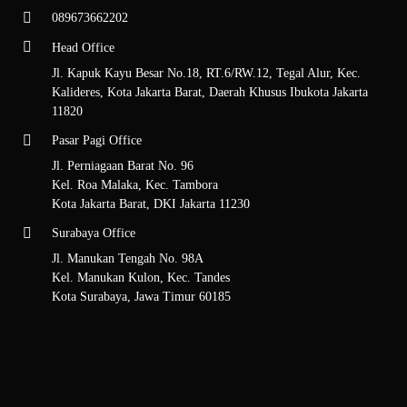
bagi bisnis yang membutuhkan lakban berkualitas tinggi.
089673662202
Untuk memastikan produk yang Anda beli itu asli dan memperoleh
Head Office
harga termurah, pastikan untuk membeli dari distributor Nachi Tape
yang terpercaya seperti PT Bangkit Perkasa.
Jl. Kapuk Kayu Besar No.18, RT.6/RW.12, Tegal Alur, Kec.
Kalideres, Kota Jakarta Barat, Daerah Khusus Ibukota Jakarta
Mengapa Pilih Nachi Tape?
11820
Pasar Pagi Office
Ada banyak alasan mengapa Nachi Tape menjadi pilihan terbaik bagi
Jl. Perniagaan Barat No. 96
banyak bisnis dan korporasi, di antaranya yaitu:
Kel. Roa Malaka, Kec. Tambora
Kota Jakarta Barat, DKI Jakarta 11230
Kualitas Premium
Surabaya Office
Seluruh lakban Nachi Tape diproduksi menggunakan bahan berkualitas
Jl. Manukan Tengah No. 98A
tinggi dan teknologi canggih untuk memberikan daya rekat maksimal
Kel. Manukan Kulon, Kec. Tandes
dan tahan lama, bahkan di lingkungan yang ekstrem.
Kota Surabaya, Jawa Timur 60185
Beragam Pilihan Produk
Nachi Tape menyediakan berbagai jenis lakban yang dapat digunakan
untuk berbagai keperluan kerja, mulai dari proses pengepakan hingga
perbaikan. Tersedia juga lakban biasa,
masking tape
,
double tape
,