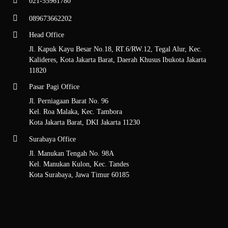
021-55961780
Bawah
089673662202
Setelah memilih produk, Anda bisa langsung menghubungi tim admin
Head Office
Bangkit Perkasa dengan klik logo WhatsApp di pojok kanan bawah
Jl. Kapuk Kayu Besar No.18, RT.6/RW.12, Tegal Alur, Kec.
situs kami.
Kalideres, Kota Jakarta Barat, Daerah Khusus Ibukota Jakarta
Anda Akan Terhubung dengan Tim
11820
Admin Kami
Pasar Pagi Office
Jl. Perniagaan Barat No. 96
Selanjutnya, tim admin akan membantu Anda dengan informasi
Kel. Roa Malaka, Kec. Tambora
lengkap mengenai harga, stok, dan promo yang sedang berlangsung.
Kota Jakarta Barat, DKI Jakarta 11230
Jangan ragu untuk bertanya agar Anda mendapatkan penawaran terbaik.
Surabaya Office
Ikuti Prosedur Pembelian
Jl. Manukan Tengah No. 98A
Kel. Manukan Kulon, Kec. Tandes
Terakhir, cukup ikuti prosedur pembelian yang dijelaskan oleh tim
Kota Surabaya, Jawa Timur 60185
admin. Prosesnya cepat dan mudah, sehingga pesanan Anda bisa segera
diproses.
Jadi, jangan lewatkan kesempatan untuk mendapatkan penawaran harga
terbaik dari
PT Bangkit Perkasa
sebagai distributor MAX Stapler. Cek
katalog
produk
lengkap,
hubungi kami
, atau kunjungi
halaman artikel