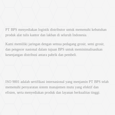
jenis produk yang cocok untuk berbagai kebutuhan, mulai dari stapler
kecil hingga
heavy-duty
. Berikut beberapa jenis produk yang tersedia di
distributor MAX Stapler Bangkit Perkasa:
MAX Stapler HD 10
PT BPS menyediakan logistik distributor untuk memenuhi kebutuhan
produk alat tulis kantor dan lakban di seluruh Indonesia.
Stapler ini dirancang untuk penggunaan sehari-hari dengan kapasitas
hingga 20 lembar kertas. Ukurannya kecil dengan desain ergonomis,
Kami memiliki jaringan dengan semua pedagang grosir, semi grosir,
sangat ideal untuk pekerjaan ringan di rumah atau kantor.
dan pengecer nasional dalam tujuan BPS untuk meminimalisasikan
MAX Stapler HD 10D
kesenjangan distribusi antara pabrik dan pembeli.
MAX Stapler HD 10D memiliki kapasitas hingga 100 lembar kertas.
Produk ini dilengkapi dengan fitur tambahan seperti pembuka staples
dan desain yang lebih kokoh, cocok untuk berbagai kebutuhan kerja.
ISO 9001 adalah sertifikasi internasional yang menjamin PT BPS telah
MAX Stapler HD 50
memenuhi persyaratan sistem manajemen mutu yang efektif dan
efisien, serta menyediakan produk dan layanan berkualitas tinggi.
Produk ini dirancang untuk pekerjaan yang lebih berat, dengan
kapasitas penjilidan hingga 30 lembar kertas. Tersedia dalam berbagai
warna, MAX Stapler HD 50 juga dilengkapi dengan penjepit kertas
yang mudah dilepas.