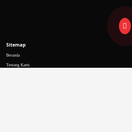
untuk informasi selengkapnya!
Sitemap
Beranda
Tentang Kami
Hubungi Kami
Artikel
Galeri
Karir
FAQ