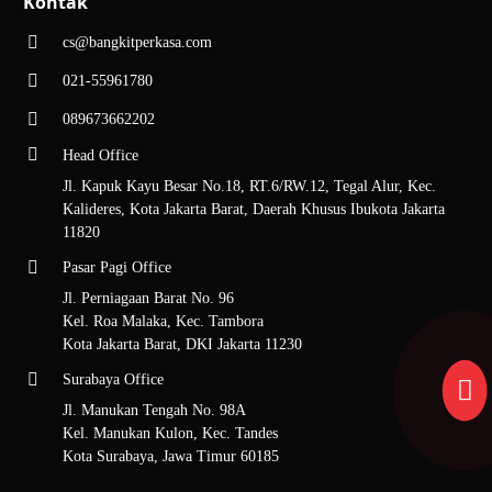
Kontak
dan ketersediaan stok.
cs@bangkitperkasa.com
3. Proses Pemesanan dan Pengiriman
021-55961780
Pemesanan sudah dikonfirmasi. Tim memproses pesanan dan mengatur
089673662202
pengiriman produk sesuai wilayah distribusi pelanggan.
Head Office
FAQ Pembelian Produk ATK di
Jl. Kapuk Kayu Besar No.18, RT.6/RW.12, Tegal Alur, Kec.
Kalideres, Kota Jakarta Barat, Daerah Khusus Ibukota Jakarta
Distributor Alat Tulis PT Bangkit
11820
Perkasa Sukses
Pasar Pagi Office
1. PT Bangkit Perkasa Sukses bergerak
Jl. Perniagaan Barat No. 96
di bidang apa?
Kel. Roa Malaka, Kec. Tambora
Kota Jakarta Barat, DKI Jakarta 11230
PT Bangkit Perkasa Sukses adalah perusahaan yang bergerak di bidang
Surabaya Office
service distribusi nasional untuk penyediaan perlengkapan kantor dan
alat-alat sekolah serta produk-produk pendukung lainnya dengan brand
Jl. Manukan Tengah No. 98A
terkenal seperti GOLDTAPE, NACHI TAPE, ZEBRA, MAX,
Kel. Manukan Kulon, Kec. Tandes
STAEDTLER, LION STAR dan ARTLINE.
Kota Surabaya, Jawa Timur 60185