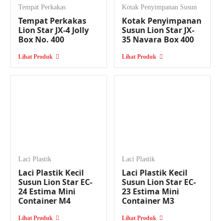
Produk Lion Star yang Tersedia di
Tempat Perkakas
Kotak Penyimpanan Susun
Distributor Lion Star PT Bangkit
Tempat Perkakas
Kotak Penyimpanan
Perkasa
Lion Star JX-4 Jolly
Susun Lion Star JX-
Box No. 400
35 Navara Box 400
PT Bangkit Perkasa Sukses menyediakan berbagai pilihan produk Lion
Lihat Produk
Lihat Produk
Star yang dapat disesuaikan dengan kebutuhan penyimpanan maupun
perlengkapan aktivitas harian.
Tempat Pensil / Pulpen Lion Star T-17
Vivid Cup
Lion Star T-17 Vivid Cup merupakan tempat pensil atau pulpen dengan
desain minimalis dan praktis. Produk ini cocok digunakan untuk
menyimpan alat tulis seperti pulpen, pensil, spidol, maupun
perlengkapan kantor lainnya agar tetap tersusun rapi di meja kerja.
Laci Plastik
Laci Plastik
Laci Plastik Kecil
Laci Plastik Kecil
Material plastik berkualitas yang digunakan membuat produk ini kuat,
Susun Lion Star EC-
Susun Lion Star EC-
ringan, serta mudah dibersihkan. Desainnya yang sederhana
24 Estima Mini
23 Estima Mini
membuatnya cocok digunakan di kantor, sekolah, maupun rumah.
Container M4
Container M3
Tempat Pensil / Pulpen Lion Star FE-5
Lihat Produk
Lihat Produk