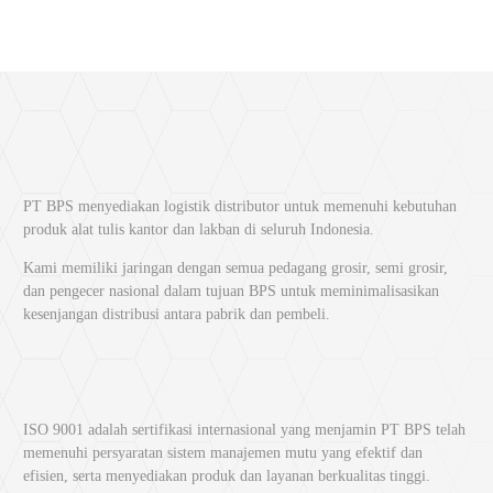
berkualitas dengan pelayanan profesional.
1. Produk Lion Star Original dari
Distributor Lion Star Resmi
PT Bangkit Perkasa Sukses menyediakan produk Lion Star original
yang didistribusikan secara resmi. Hal ini memastikan setiap produk
yang diterima pelanggan memiliki kualitas terbaik dan sesuai standar
PT BPS menyediakan logistik distributor untuk memenuhi kebutuhan
pabrik.
produk alat tulis kantor dan lakban di seluruh Indonesia.
2. Harga Kompetitif untuk Pembelian
Kami memiliki jaringan dengan semua pedagang grosir, semi grosir,
Grosir Lion Star
dan pengecer nasional dalam tujuan BPS untuk meminimalisasikan
kesenjangan distribusi antara pabrik dan pembeli.
Nah, membeli produk Lion Star di PT Bangkit Perkasa Sukses
memberi harga bersaing, terutama kalau beli dalam jumlah besar.
Harga bersaing memberi keuntungan bagi pelaku usaha, toko ATK, atau
instansi yang butuh banyak produk.
ISO 9001 adalah sertifikasi internasional yang menjamin PT BPS telah
3. Ketersediaan Stok Produk Lion Star
memenuhi persyaratan sistem manajemen mutu yang efektif dan
dan Siap Kirim
efisien, serta menyediakan produk dan layanan berkualitas tinggi.