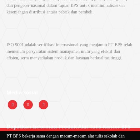
dan pengecer nasional dalam tujuan BPS untuk meminimalisasikan
kesenjangan distribusi antara pabrik dan pembeli.
ISO 9001 adalah sertifikasi internasional yang menjamin PT BPS telah
memenuhi persyaratan sistem manajemen mutu yang efektif dan
efisien, serta menyediakan produk dan layanan berkualitas tinggi.
Media Sosial
Dapatkan Informasi Produk Alat Tulis Kantor BPS
PT BPS bekerja sama dengan macam-macam alat tulis sekolah dan