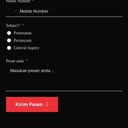
Phone Number
United
States
+1
Subject?
Pemesanan
Pertanyaan
General Inquiry
Pesan anda
Kirim Pesan