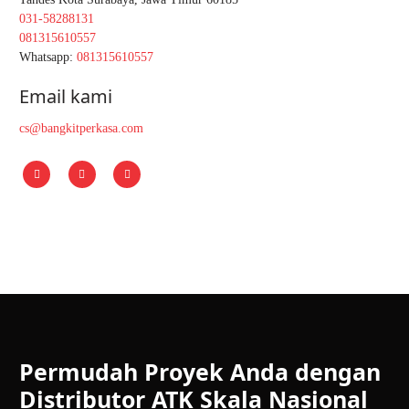
031-58288131
081315610557
Whatsapp:
081315610557
Email kami
@sc
moc.asakreptikgnab
Permudah Proyek Anda dengan
Distributor ATK Skala Nasional