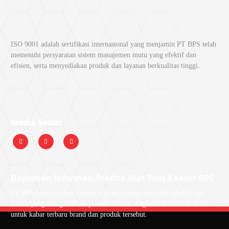
ISO 9001 adalah sertifikasi internasional yang menjamin PT BPS telah
memenuhi persyaratan sistem manajemen mutu yang efektif dan
efisien, serta menyediakan produk dan layanan berkualitas tinggi.
Media Sosial
Dapatkan Informasi Produk Alat Tulis Kantor BPS
PT BPS bekerja sama dengan macam-macam alat tulis sekolah dan
kantor yang menghasilkan produk terbaik. Registrasikan email Anda
untuk kabar terbaru brand dan produk tersebut.