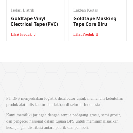
website
Bangkit Perkasa;
Isolasi Listrik
Lakban Kertas
Setelah memiliki daftar produk yang akan dipesan, hubungi
Goldtape Vinyl
Goldtape Masking
Bangkit Perkasa melalui menu ‘Kontak Kami’ yang berwarna
Electrical Tape (PVC)
Tape Core Biru
merah di bagian atas halaman atau langsung klik logo Whatsapp
di bagian bawah halaman;
Lihat Produk
Lihat Produk
Akhirnya, Anda terhubung dengan admin Bangkit Perkasa dan
bisa memproses pemesanan dengan menyebutkan daftar produk
yang dipesan;
Admin kami akan merespon dengan cepat dan menjelaskan
prosedur pemesanan grosir di Bangkit Perkasa. Ikuti prosedurnya
hingga pemesanan berhasil diproses.
Tunggu apalagi? Segera
hubungi distributor Goldtape
Bangkit Perkasa
untuk dapatkan promo terkini yang menguntungkan! Cek
halaman
PT BPS menyediakan logistik distributor untuk memenuhi kebutuhan
produk
dan
halaman artikel
kami untuk informasi lebih lengkap tentang
produk alat tulis kantor dan lakban di seluruh Indonesia.
Bangkit Perkasa
.
Kami memiliki jaringan dengan semua pedagang grosir, semi grosir,
dan pengecer nasional dalam tujuan BPS untuk meminimalisasikan
kesenjangan distribusi antara pabrik dan pembeli.