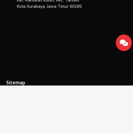
Kel. Manukan Kulon, Kec. Tandes
Kota Surabaya, Jawa Timur 60185
Sitemap
Beranda
Tentang Kami
Hubungi Kami
Artikel
Galeri