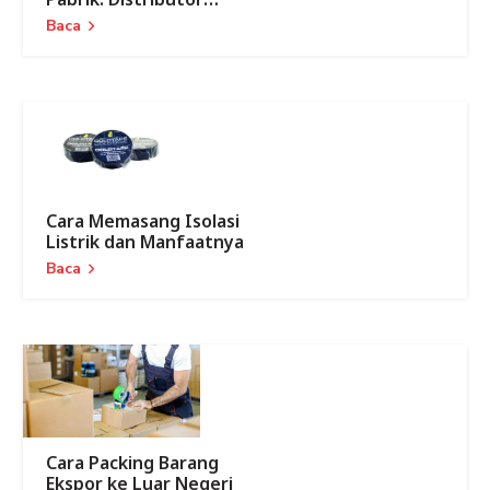
Lakban dan ATK
Baca
Cara Memasang Isolasi
Listrik dan Manfaatnya
Baca
Cara Packing Barang
Ekspor ke Luar Negeri